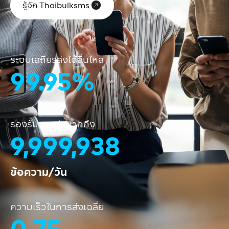
รู้จัก Thaibulksms
ระบบเสถียรส่งได้ลื่นไหล
99.95
%
รองรับการส่งมากถึง
9,999,998
ข้อความ/วัน
ความเร็วในการส่งเฉลี่ย
0.75