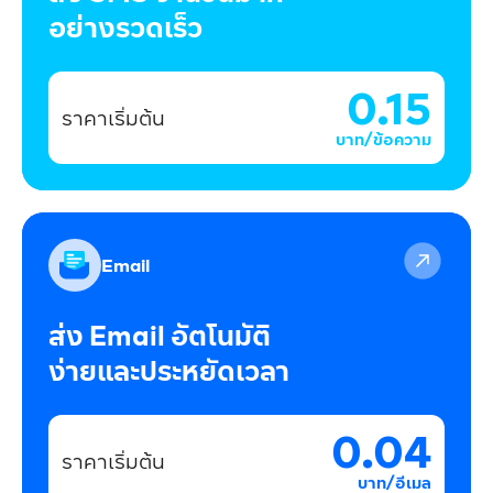
อย่างรวดเร็ว
0.15
ราคาเริ่มต้น
บาท/ข้อความ
Email
ส่ง Email อัตโนมัติ
ง่ายและประหยัดเวลา
0.04
ราคาเริ่มต้น
บาท/อีเมล