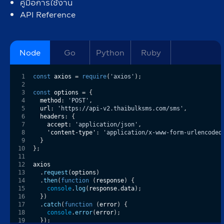
คู่มือการใช้งาน
API Reference
Node
Go
Python
Ruby
1
const
 axios 
=
require
(
'axios'
)
;
2
3
const
 options 
=
{
4
  method
:
'POST'
,
5
  url
:
'https://api-v2.thaibulksms.com/sms'
,
6
  headers
:
{
7
    accept
:
'application/json'
,
8
'content-type'
:
'application/x-www-form-urlencoded
9
}
10
}
;
11
12
axios
13
.
request
(
options
)
14
.
then
(
function
(
response
)
{
15
console
.
log
(
response
.
data
)
;
16
}
)
17
.
catch
(
function
(
error
)
{
18
console
.
error
(
error
)
;
19
}
)
;