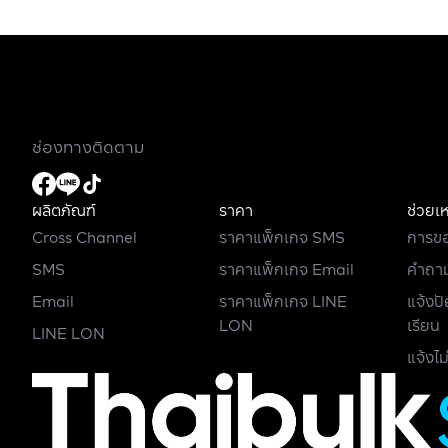
ช่องทางติดตาม
ผลิตภัณฑ์
ราคา
ช่วยเ
Cross Channel
ราคาแพ็กเกจ SMS
การขอ
SMS
ราคาแพ็กเกจ Email
คำถาม
Email
ราคาแพ็กเกจ LINE
แจ้งป
LON
เรียน
LINE LON
แจ้งไม