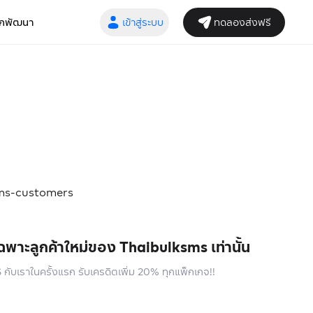
เข้าสู่ระบบ
ทดลองส่งฟรี
ักพัฒนา
ฉพาะลูกค้าใหม่ของ Thaibulksms เท่านั้น
S กับเราในครั้งแรก รับเครดิตเพิ่ม 20% ทุกแพ็กเกจ!!