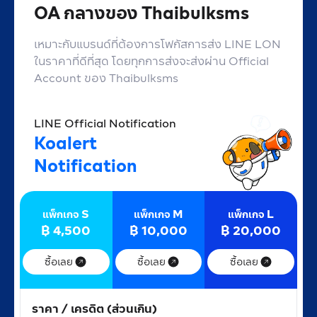
OA กลางของ Thaibulksms
เหมาะกับแบรนด์ที่ต้องการโฟกัสการส่ง LINE LON
ในราคาที่ดีที่สุด โดยทุกการส่งจะส่งผ่าน Official
Account ของ Thaibulksms
LINE Official Notification
Koalert
Notification
S
M
L
แพ็กเกจ
แพ็กเกจ
แพ็กเกจ
฿
4,500
฿
10,000
฿
20,000
ซื้อเลย
ซื้อเลย
ซื้อเลย
ราคา / เครดิต (ส่วนเกิน)